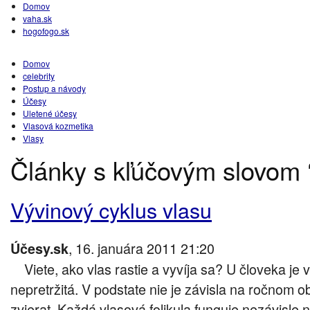
Domov
vaha.sk
hogofogo.sk
Domov
celebrity
Postup a návody
Účesy
Uletené účesy
Vlasová kozmetika
Vlasy
Články s kľúčovým slovom ‘f
Vývinový cyklus vlasu
, 16. januára 2011 21:20
Účesy.sk
Viete, ako vlas rastie a vyvíja sa? U človeka j
nepretržitá. V podstate nie je závisla na ročnom o
zvierat. Každá vlasová folikula funguje nezávisle