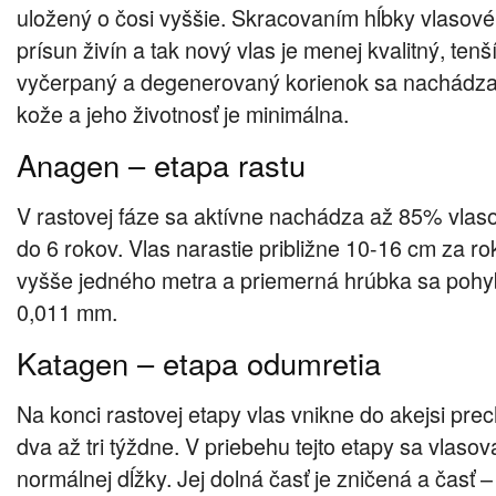
uložený o čosi vyššie. Skracovaním hĺbky vlasové
prísun živín a tak nový vlas je menej kvalitný, ten
vyčerpaný a degenerovaný korienok sa nachádza 
kože a jeho životnosť je minimálna.
Anagen – etapa rastu
V rastovej fáze sa aktívne nachádza až 85% vlaso
do 6 rokov. Vlas narastie približne 10-16 cm za ro
vyšše jedného metra a priemerná hrúbka sa pohy
0,011 mm.
Katagen – etapa odumretia
Na konci rastovej etapy vlas vnikne do akejsi prec
dva až tri týždne. V priebehu tejto etapy sa vlasová
normálnej dĺžky. Jej dolná časť je zničená a časť – 