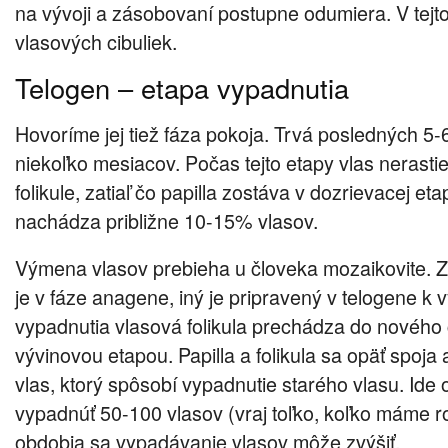
na vývoji a zásobovaní postupne odumiera. V tejto
vlasových cibuliek.
Telogen – etapa vypadnutia
Hovoríme jej tiež fáza pokoja. Trvá posledných 5-
niekoľko mesiacov. Počas tejto etapy vlas nerasti
folikule, zatiaľ čo papilla zostáva v dozrievacej eta
nachádza približne 10-15% vlasov.
Výmena vlasov prebieha u človeka mozaikovite. Zat
je v fáze anagene, iný je pripravený v telogene k 
vypadnutia vlasová folikula prechádza do nového
vývinovou etapou. Papilla a folikula sa opäť spoja 
vlas, ktorý spôsobí vypadnutie starého vlasu. Ide
vypadnúť 50-100 vlasov (vraj toľko, koľko máme 
obdobia sa vypadávanie vlasov môže zvýšiť.