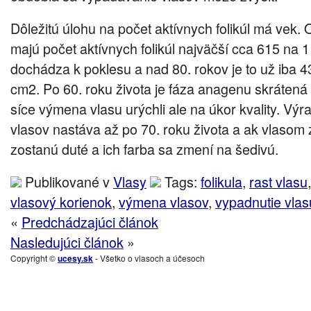
Dôležitú úlohu na počet aktívnych folikúl má vek
majú počet aktívnych folikúl najväčší cca 615 na
dochádza k poklesu a nad 80. rokov je to už iba 43
cm2. Po 60. roku života je fáza anagenu skrátená
síce výmena vlasu urýchli ale na úkor kvality. Výr
vlasov nastáva až po 70. roku života a ak vlasom
zostanú duté a ich farba sa zmení na šedivú.
Publikované v
Vlasy
Tags:
folikula
,
rast vlasu
vlasový korienok
,
výmena vlasov
,
vypadnutie vlas
«
Predchádzajúci článok
Nasledujúci článok
»
Copyright ©
ucesy.sk
- Všetko o vlasoch a účesoch