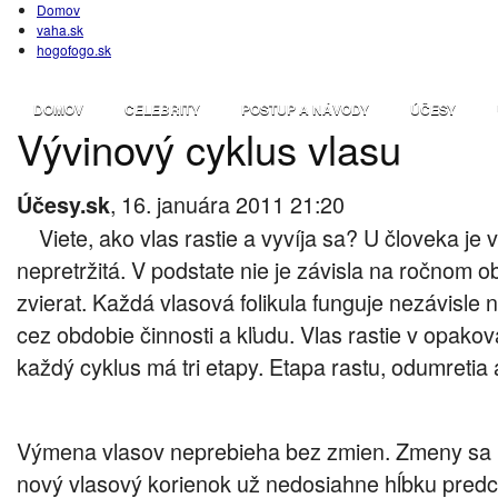
Domov
vaha.sk
hogofogo.sk
DOMOV
CELEBRITY
POSTUP A NÁVODY
ÚČESY
Vývinový cyklus vlasu
, 16. januára 2011 21:20
Účesy.sk
Viete, ako vlas rastie a vyvíja sa? U človeka j
nepretržitá. V podstate nie je závisla na ročnom o
zvierat. Každá vlasová folikula funguje nezávisle
cez obdobie činnosti a kľudu. Vlas rastie v opako
každý cyklus má tri etapy. Etapa rastu, odumretia
Výmena vlasov neprebieha bez zmien. Zmeny sa p
nový vlasový korienok už nedosiahne hĺbku predc