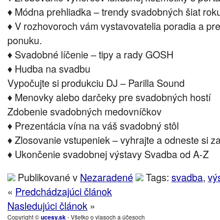
♦ Módna prehliadka – trendy svadobných šiat rok
♦ V rozhovoroch vám vystavovatelia poradia a pre
ponuku.
♦ Svadobné líčenie – tipy a rady GOSH
♦ Hudba na svadbu
Vypočujte si produkciu DJ – Parilla Sound
♦ Menovky alebo darčeky pre svadobných hostí
Zdobenie svadobných medovníčkov
♦ Prezentácia vína na váš svadobný stôl
♦ Zlosovanie vstupeniek – vyhrajte a odneste si 
♦ Ukončenie svadobnej výstavy Svadba od A-Z
Publikované v
Nezaradené
Tags:
svadba
,
vý
«
Predchádzajúci článok
Nasledujúci článok
»
Copyright ©
ucesy.sk
- Všetko o vlasoch a účesoch