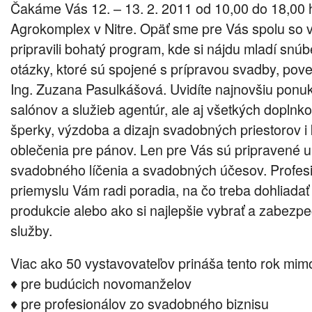
Čakáme Vás 12. – 13. 2. 2011 od 10,00 do 18,00 h
Agrokomplex v Nitre. Opäť sme pre Vás spolu so 
pripravili bohatý program, kde si nájdu mladí sn
otázky, ktoré sú spojené s prípravou svadby, po
Ing. Zuzana Pasulkášová. Uvidíte najnovšiu ponu
salónov a služieb agentúr, ale aj všetkých doplnk
šperky, výzdoba a dizajn svadobných priestorov i
oblečenia pre pánov. Len pre Vás sú pripravené 
svadobného líčenia a svadobných účesov. Profes
priemyslu Vám radi poradia, na čo treba dohliadať
produkcie alebo ako si najlepšie vybrať a zabezpeči
služby.
Viac ako 50 vystavovateľov prináša tento rok mimo
♦ pre budúcich novomanželov
♦ pre profesionálov zo svadobného biznisu