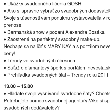
♦ Ukážky svadobného líčenia GOSH
♦ Ako si správne vybrať zo svadobných dodávate
Svoje skúsenosti vám ponúknu vystavovatelia v 
prenose.
♦ Barmanská show v podaní Alexandra Bosáka
♦ Zaostrené na perfektný svadobný make-up.
Nechajte sa nalíčiť s MARY KAY a s portálom neve
ceny!
♦ Trendy vo svadobných účesoch.
♦ Súťaž o diamantový šperk s portálom nevesta.s
♦ Prehliadka svadobných šiat – Trendy roku 2011
13.00 – 15.00
♦ Hľadáte svoje vysnívané svadobné šaty? Chcet
Potrebujete pomoc svadobnej agentúry?Ako si sp
svadobných dodávateľov?