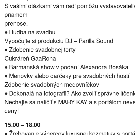
S vašimi otázkami vám radi pomôžu vystavovateli
priamom
prenose.
♦ Hudba na svadbu
Vypočujte si produkciu DJ – Parilla Sound
♦ Zdobenie svadobnej torty
Cukráreň GaaRona
♦ Barmanská show v podaní Alexandra Bosáka
♦ Menovky alebo darčeky pre svadobných hostí
Zdobenie svadobných medovníčkov
♦ Dokonalá na fotografii? Ako zvoliť správne líče
Nechajte sa nalíčiť s MARY KAY a s portálom neve
ceny!
15.00 – 18.00
♦ Žrebovanie výhercov luxusnej kozmetiky s port