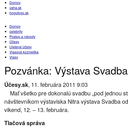
Domov
vaha.sk
hogofogo.sk
Domov
celebrity
Postup a návody
Účesy
Uletené účesy
Vlasová kozmetika
Vlasy
Pozvánka: Výstava Svadba
, 11. februára 2011 9:03
Účesy.sk
Mať všetko pre dokonalú svadbu „pod jednou st
návštevníkom výstaviska Nitra výstava Svadba od 
vikend, 12. – 13. februára.
Tlačová správa