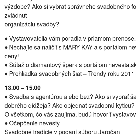
výzdobe? Ako si vybrať správneho svadobného fot
zvládnuť
organizáciu svadby?
♦ Vystavovatelia vám poradia v priamom prenose.
♦ Nechajte sa nalíčiť s MARY KAY a s portálom ne
ceny!
♦ Súťaž o diamantový šperk s portálom nevesta.s
♦ Prehliadka svadobných šiat – Trendy roku 2011
13.00 – 15.00
♦ Svadba s agentúrou alebo bez? Ako si vybrať ša
dobrého dídžeja? Ako objednať svadobnú kyticu?
O všetkom, čo vás zaujíma, budú hovoriť vystavova
♦ Očepčenie nevesty
Svadobné tradície v podaní súboru Jaročan