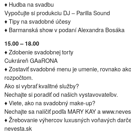
♦ Hudba na svadbu
Vypočujte si produkciu DJ – Parilla Sound
♦ Tipy na svadobné účesy
♦ Barmanská show v podaní Alexandra Bosáka
15.00 – 18.00
♦ Zdobenie svadobnej torty
Cukráreň GAaRONA
♦ Zostaviť svadobné menu je umenie, rovnako ak
rozpočtom.
Ako si vybrať kvalitné služby?
Nechajte si poradiť od našich vystavovateľov.
♦ Viete, ako na svadobný make-up?
Nechajte sa nalíčiť podľa MARY KAY a www.nevest
♦ Žrebovanie výhercov luxusných voňavých darče
nevesta.sk