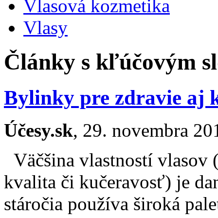
Vlasová kozmetika
Vlasy
Články s kľúčovým sl
Bylinky pre zdravie aj 
Účesy.sk
, 29. novembra 20
Väčšina vlastností vlasov (
kvalita či kučeravosť) je da
stáročia používa široká pal