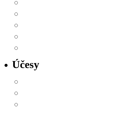
Účesy