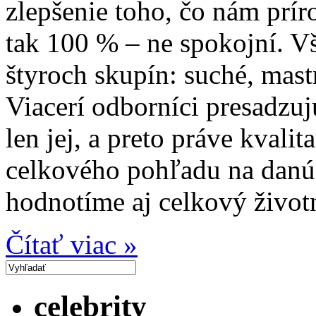
zlepšenie toho, čo nám prír
tak 100 % – ne spokojní. Vš
štyroch skupín: suché, mas
Viacerí odborníci presadzujú
len jej, a preto práve kvali
celkového pohľadu na danú 
hodnotíme aj celkový životn
Čítať viac »
celebrity