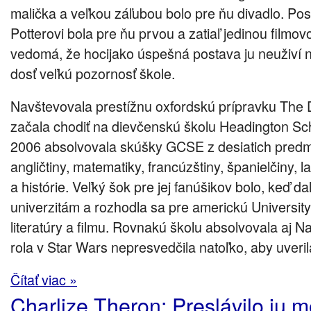
malička a veľkou záľubou bolo pre ňu divadlo. Po
Potterovi bola pre ňu prvou a zatiaľ jedinou film
vedomá, že hocijako úspešná postava ju neuživí 
dosť veľkú pozornosť škole.
Navštevovala prestížnu oxfordskú prípravku The
začala chodiť na dievčenskú školu Headington Sch
2006 absolvovala skúšky GCSE z desiatich predme
angličtiny, matematiky, francúzštiny, španielčiny, l
a histórie. Veľký šok pre jej fanúšikov bolo, keď 
univerzitám a rozhodla sa pre americkú Universit
literatúry a filmu. Rovnakú školu absolvovala aj Na
rola v Star Wars nepresvedčila natoľko, aby uveril
Čítať viac »
Charlize Theron: Preslávilo ju 