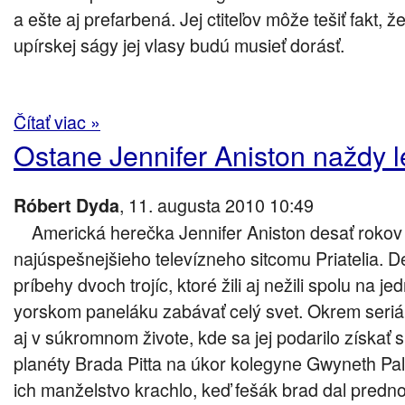
a ešte aj prefarbená. Jej ctiteľov môže tešiť fakt, 
upírskej ságy jej vlasy budú musieť dorásť.
Čítať viac »
Ostane Jennifer Aniston naždy 
, 11. augusta 2010 10:49
Róbert Dyda
Americká herečka Jennifer Aniston desať rokov
najúspešnejšieho televízneho sitcomu Priatelia. D
príbehy dvoch trojíc, ktoré žili aj nežili spolu na
yorskom paneláku zabávať celý svet. Okrem seri
aj v súkromnom živote, kde sa jej podarilo získať 
planéty Brada Pitta na úkor kolegyne Gwyneth Pall
ich manželstvo krachlo, keď fešák brad dal prednos