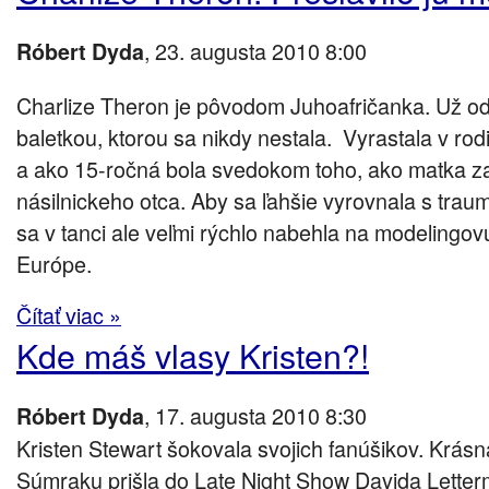
, 23. augusta 2010 8:00
Róbert Dyda
Charlize Theron je pôvodom Juhoafričanka. Už od
baletkou, ktorou sa nikdy nestala. Vyrastala v ro
a ako 15-ročná bola svedokom toho, ako matka za
násilnickeho otca. Aby sa ľahšie vyrovnala s traumo
sa v tanci ale veľmi rýchlo nabehla na modelingovú
Európe.
Čítať viac »
Kde máš vlasy Kristen?!
, 17. augusta 2010 8:30
Róbert Dyda
Kristen Stewart šokovala svojich fanúšikov. Krás
Súmraku prišla do Late Night Show Davida Letter