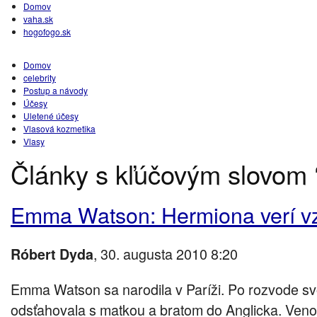
Domov
vaha.sk
hogofogo.sk
Domov
celebrity
Postup a návody
Účesy
Uletené účesy
Vlasová kozmetika
Vlasy
Články s kľúčovým slovom ‘
Emma Watson: Hermiona verí v
, 30. augusta 2010 8:20
Róbert Dyda
Emma Watson sa narodila v Paríži. Po rozvode svo
odsťahovala s matkou a bratom do Anglicka. Veno