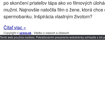
po skončení priateľov tápa ako vo filmových úlohá
mužmi. Najnovšie natočila film o žene, ktorá chce 
spermobanku. Inšpirácia vlastným životom?
Čítať viac »
Copyright ©
ucesy.sk
- Všetko o vlasoch a účesoch
Tento web používa cookies. Pokračovaním prezerania webstránky súhlasíte s ich p