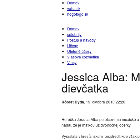
Domov
vaha.sk
hogofogo.sk
Domov
celebrity
Postup a návody
Účesy
Uletené účesy
Vlasová kozmetika
Vlasy
Jessica Alba: 
dievčatka
Róbert Dyda
, 19. októbra 2010 22:20
Herečka Jessica Alba po otcovi má mexické a 
hádal, že je matkou už dvojročnej dcérky.
Vyrastala v kresťanskom prostredí, kde však p