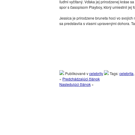
ľuďmi vyčítaný. Vďaka jej prirodzenej kráse s
spor s časopisom Playboy, ktorý umiestnil jej fo
Jessica je prirodzene bruneta hoci vo svojich
sa predstavila s vlasmi upravenými dohora. Tak
Publikované v
celebrity
Tags:
celebrita
«
Predchádzajúci článok
Nasledujúci článok
»