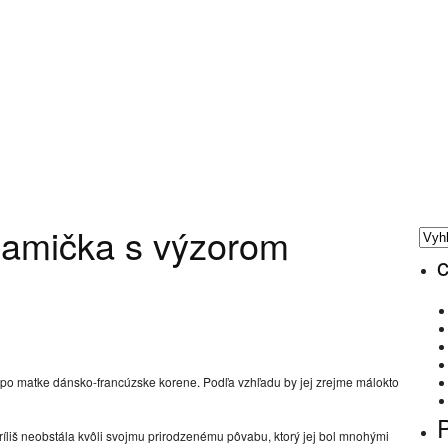
Mamička s výzorom
c
po matke dánsko-francúzske korene. Podľa vzhľadu by jej zrejme málokto
ríliš neobstála kvôli svojmu prirodzenému pôvabu, ktorý jej bol mnohými