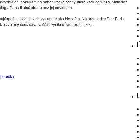
a nevyhla ani ponukám na nahé filmové scény, ktoré však odmietla. Mala tiež
tografiu na titulnú stranu bez jej dovolenia.
 najúspešnejších filmoch vystupuje ako blondína. Na prehliadke Dior Paris
to zvolený účes dáva väčšmi vyniknúť ladnosti jej krku.
,
herečka