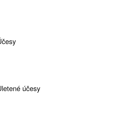
Účesy
Uletené účesy